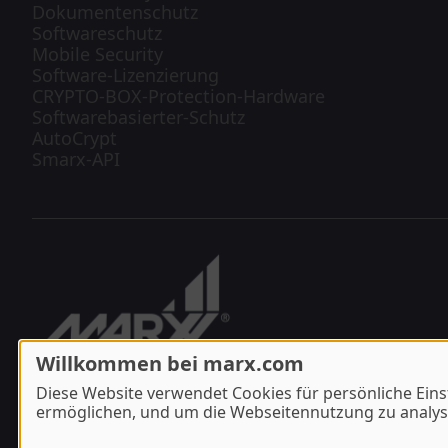
Dokumentenschutz
Softwareschutz
Mobile Security
Software-Lizenzierung
CRYPTO-BOX-Protection-Hardware
Softwarebasierter-Schutz
AutoCrypt
Smarx-API
Willkommen bei marx.com
Diese Website verwendet Cookies für persönliche Eins
ermöglichen, und um die Webseitennutzung zu analysi