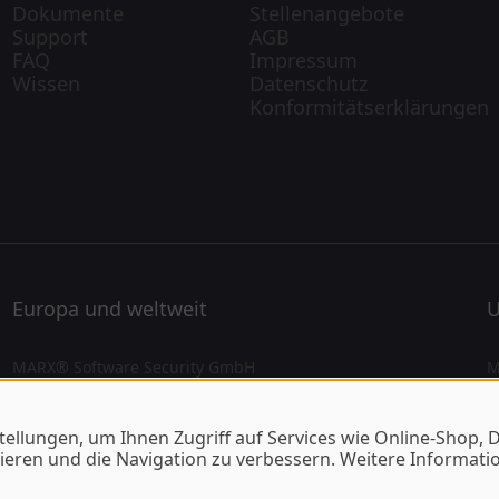
Dokumente
Stellenangebote
Support
AGB
FAQ
Impressum
Wissen
Datenschutz
Konformitätserklärungen
Europa und weltweit
U
MARX® Software Security GmbH
M
Vohburger Strasse 68
4
D-85104 Wackerstein
B
Telefon: +49 (0)8403-9295-0
T
tellungen, um Ihnen Zugriff auf Services wie Online-Shop,
Kontakt
K
eren und die Navigation zu verbessern. Weitere Informatio