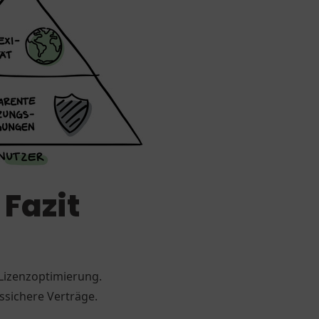
 Fazit
 Lizenzoptimierung.
nssichere Verträge.