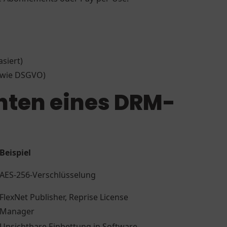
asiert)
n wie DSGVO)
ten eines DRM-
Beispiel
AES-256-Verschlüsselung
FlexNet Publisher, Reprise License
Manager
Unsichtbare Einbettung in Software-