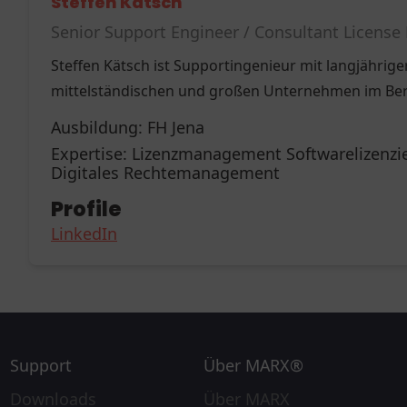
Steffen Kätsch
Senior Support Engineer / Consultant Licen
Steffen Kätsch ist Supportingenieur mit langjährig
mittelständischen und großen Unternehmen im Be
Ausbildung:
FH Jena
Expertise:
Lizenzmanagement Softwarelizenzie
Digitales Rechtemanagement
Profile
LinkedIn
Support
Über MARX®
Downloads
Über MARX