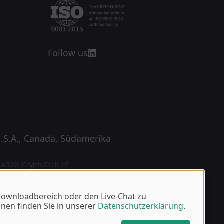
Follow us
.S.A., Canada, Südamerika
ARX® CryptoTech LP
89 South Hill Street
uford, GA 30518 U.S.A.
elefon: +1 770 904 0369
 Downloadbereich oder den Live-Chat zu
ontakt
nen finden Sie in unserer
Datenschutzerklärung
.