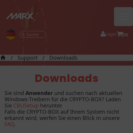
Ope
Login
(0)
/
Support
/
Downloads
Startseite
Downloads
Sie sind
Anwender
und suchen nach aktuellen
Windows-Treibern für die CRYPTO-BOX? Laden
Sie
CBUSetup
herunter.
Falls die CRYPTO-BOX auf Ihrem System nicht
erkannt wird, werfen Sie einen Blick in unsere
FAQ
.