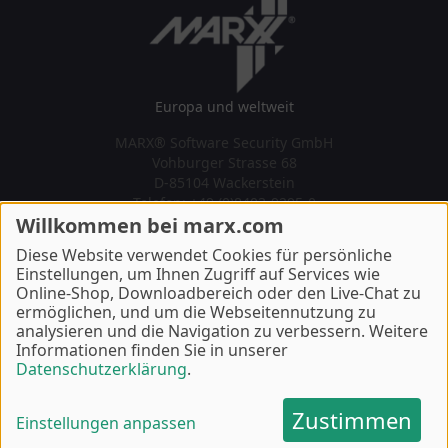
Europa und weltweit
MARX® Software Security GmbH
Vohburger Strasse 68
D-85104 Wackerstein
Telefon: +49 (0)8403-9295-0
Willkommen bei marx.com
Kontakt
U.S.A., Canada, Südamerika
Diese Website verwendet Cookies für persönliche
Einstellungen, um Ihnen Zugriff auf Services wie
MARX® CryptoTech LP
Online-Shop, Downloadbereich oder den Live-Chat zu
489 South Hill Street
ermöglichen, und um die Webseitennutzung zu
Buford, GA 30518 U.S.A.
analysieren und die Navigation zu verbessern. Weitere
Telefon: +1 770 904 0369
Informationen finden Sie in unserer
Kontakt
Datenschutzerklärung
.
Copyright © 2002, 2026 MARX® CryptoTech LP - Last Update 7
Zustimmen
Einstellungen anpassen
August 2026