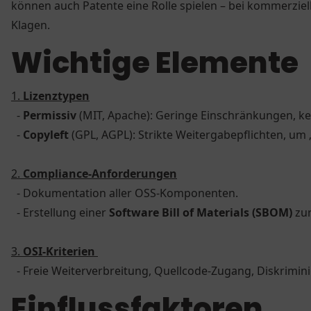
können auch Patente eine Rolle spielen – bei kommerzi
Klagen.
Wichtige Elemente
1.
Lizenztypen
-
Permissiv
(MIT, Apache): Geringe Einschränkungen, ke
-
Copyleft
(GPL, AGPL): Strikte Weitergabepflichten, um 
2.
Compliance-Anforderungen
- Dokumentation aller OSS-Komponenten.
- Erstellung einer
Software Bill of Materials (SBOM)
zur
3.
OSI-Kriterien
- Freie Weiterverbreitung, Quellcode-Zugang, Diskrimi
Einflussfaktoren