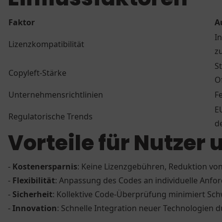
Faktor
A
I
Lizenzkompatibilität
z
S
Copyleft-Stärke
O
Unternehmensrichtlinien
F
E
Regulatorische Trends
d
Vorteile für Nutze
-
Kostenersparnis
: Keine Lizenzgebühren, Reduktion von
-
Flexibilität
: Anpassung des Codes an individuelle Anfo
-
Sicherheit
: Kollektive Code-Überprüfung minimiert Sc
-
Innovation
: Schnelle Integration neuer Technologien