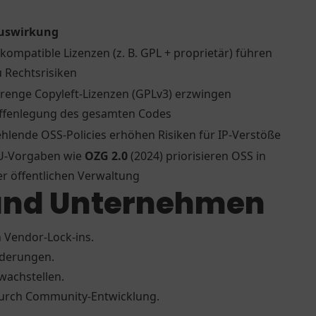
uswirkung
nkompatible Lizenzen (z. B. GPL + proprietär) führen
u Rechtsrisiken
trenge Copyleft-Lizenzen (GPLv3) erzwingen
ffenlegung des gesamten Codes
ehlende OSS-Policies erhöhen Risiken für IP-Verstöße
U-Vorgaben wie
OZG 2.0
(2024) priorisieren OSS in
er öffentlichen Verwaltung
r und Unternehmen
 Vendor-Lock-ins.
rderungen.
hwachstellen.
 durch Community-Entwicklung.