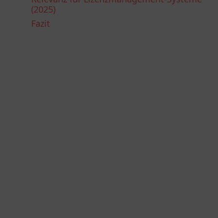
(2025)
Fazit
Alles rund um Ihren
Softwareschutz
Softwareschutz
CRYPTO-BOX®