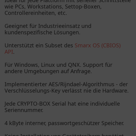
Ideal für jede Plattform mit serieller Schnittstelle
wie PCs, Workstations, Settop-Boxen,
Controllereinheiten, etc.
Geeignet für Industrieeinsatz und
kundenspezifische Lösungen.
Unterstützt ein Subset des
Smarx OS (CBIOS)
API
.
Für Windows, Linux und QNX. Support für
andere Umgebungen auf Anfrage.
Implementierter AES/Rijndael-Algorithmus - der
Verschlüsselungs-Key verlässt nie die Hardware.
Jede CRYPTO-BOX Serial hat eine individuelle
Seriennummer.
4 kByte interner, passwortgeschützer Speicher.
Keine Installation von Gerätetreibern benötigt.