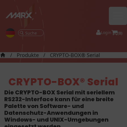
Ope
Login
(0)
/
Produkte
/
CRYPTO-BOX® Serial
Startseite
CRYPTO-BOX® Serial
Die CRYPTO-BOX Serial mit seriellem
RS232-Interface kann für eine breite
Palette von Software- und
Datenschutz-Anwendungen in
Windows- und
UNIX-Umgebungen
eingesetzt werden.