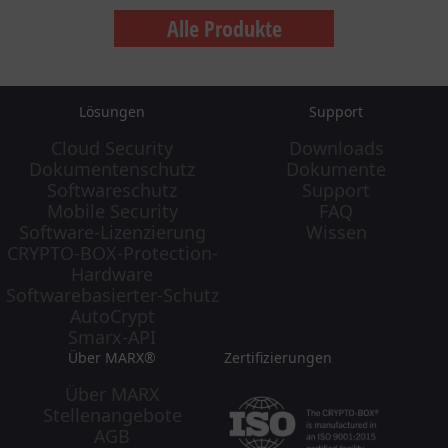
Alle Produkte
Lösungen
Support
Cloud Security
Downloads
Dokumentenschutz
Dokumente
Softwareschutz
Support
Mobile Security
FAQ
Software-Lizenzierung
Wissen
CRYPTO-BOX-Protection-
Hardware
Softwarebasierter-Schutz
AutoCrypt
Smarx-API
Über MARX®
Zertifizierungen
Über MARX
Stellenangebote
AGB